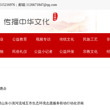
6；邮箱:1126671847@qq.com
业
公益教育
视频专访
传统文化
民族工艺
物
民俗礼仪
公益小记者
公益环保
宗教文化
2026
2026
民惠企
2026
2026
动暨山东小清河流域五市生态环境志愿服务联动行动在济南
2026