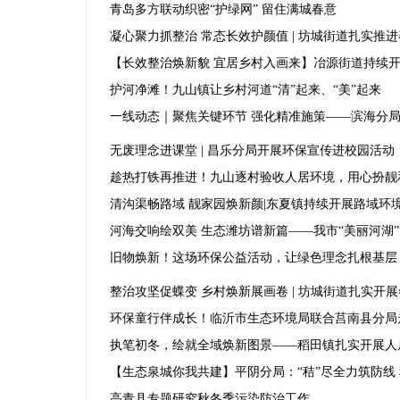
青岛多方联动织密“护绿网” 留住满城春意
凝心聚力抓整治 常态长效护颜值 | 坊城街道扎实推
【长效整治焕新貌 宜居乡村入画来】冶源街道持续
护河净滩！九山镇让乡村河道“清”起来、“美”起来
一线动态｜聚焦关键环节 强化精准施策——滨海分
无废理念进课堂 | 昌乐分局开展环保宣传进校园活动
趁热打铁再推进！九山逐村验收人居环境，用心扮靓
清沟渠畅路域 靓家园焕新颜|东夏镇持续开展路域环
河海交响绘双美 生态潍坊谱新篇——我市“美丽河湖”
旧物焕新！这场环保公益活动，让绿色理念扎根基层
整治攻坚促蝶变 乡村焕新展画卷 | 坊城街道扎实开
环保童行伴成长！临沂市生态环境局联合莒南县分局
执笔初冬，绘就全域焕新图景——稻田镇扎实开展人
【生态泉城你我共建】平阴分局：“秸”尽全力筑防线
高青县专题研究秋冬季污染防治工作