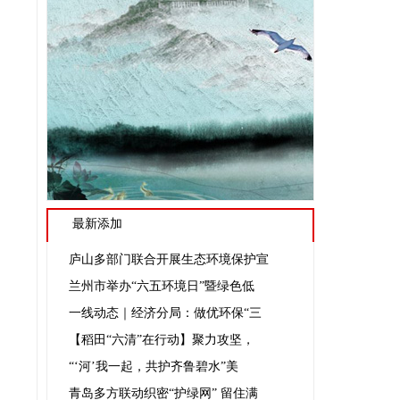
-04-28
-04-18
-04-10
-03-27
-03-17
-03-06
-01-19
-01-09
最新添加
-12-28
-12-16
庐山多部门联合开展生态环境保护宣
兰州市举办“六五环境日”暨绿色低
-12-05
一线动态｜经济分局：做优环保“三
-11-26
【稻田“六清”在行动】聚力攻坚，
-11-13
“‘河’我一起，共护齐鲁碧水”美
-11-07
青岛多方联动织密“护绿网” 留住满
-10-25