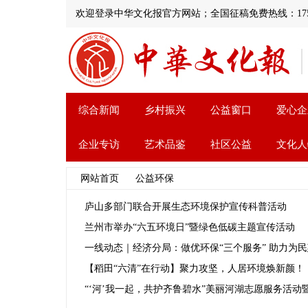
欢迎登录中华文化报官方网站；全国征稿免费热线：1751521697
综合新闻
乡村振兴
公益窗口
爱心企
企业专访
艺术品鉴
社区公益
文化人
网站首页
>>
公益环保
>> 文章列表
庐山多部门联合开展生态环境保护宣传科普活动
兰州市举办“六五环境日”暨绿色低碳主题宣传活动
一线动态｜经济分局：做优环保“三个服务” 助力为
【稻田“六清”在行动】聚力攻坚，人居环境焕新颜！
“‘河’我一起，共护齐鲁碧水”美丽河湖志愿服务活