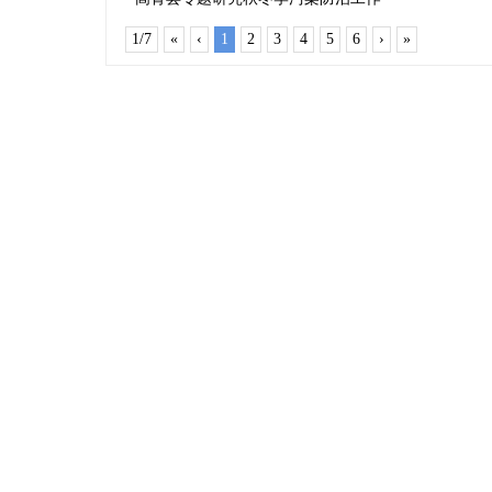
1/7
«
‹
1
2
3
4
5
6
›
»