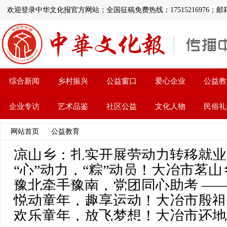
欢迎登录中华文化报官方网站；全国征稿免费热线：17515216976；邮箱:1126
综合新闻
乡村振兴
公益窗口
爱心企业
公益教
企业专访
艺术品鉴
社区公益
文化人物
民俗礼
网站首页
>>
公益教育
>> 文章列表
凉山乡：扎实开展劳动力转移就业
“心”动力，“粽”动员！大冶市茗
豫北牵手豫南，党团同心助考 ——
教育课飘出粽香味
悦动童年，趣享运动！大冶市殷祖
心助考再升级
欢乐童年，放飞梦想！大冶市还地
运动会