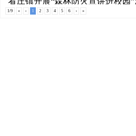
看庄镇开展“森林防火宣讲进校园”
国底色
1/9
«
‹
1
2
3
4
5
6
›
»