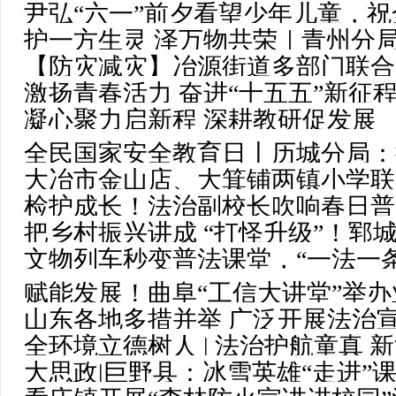
尹弘“六一”前夕看望少年儿童，
一”文艺汇演
护一方生灵 泽万物共荣｜青州分
乐
【防灾减灾】冶源街道多部门联合
传
激扬青春活力 奋进“十五五”新征
宣传活动
凝心聚力启新程 深耕教研促发展
系列活动
全民国家安全教育日丨历城分局：
大冶市金山店、大箕铺两镇小学联
大集
检护成长！法治副校长吹响春日普
题活动
把乡村振兴讲成 “打怪升级”！郓
文物列车秒变普法课堂，“一法一条
赋能发展！曲阜“工信大讲堂”举
号”
山东各地多措并举 广泛开展法治
全环境立德树人 | 法治护航童真 
大思政|巨野县：冰雪英雄“走进”