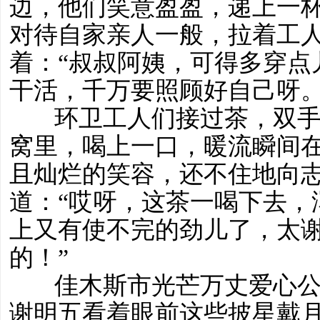
边，他们笑意盈盈，递上一
对待自家亲人一般，拉着工
着：“叔叔阿姨，可得多穿点
干活，千万要照顾好自己呀。
环卫工人们接过茶，双手
窝里，喝上一口，暖流瞬间
且灿烂的笑容，还不住地向
道：“哎呀，这茶一喝下去，
上又有使不完的劲儿了，太
的！”
佳木斯市光芒万丈爱心公
谢明五看着眼前这些披星戴