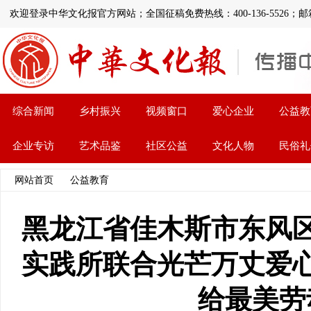
欢迎登录中华文化报官方网站；全国征稿免费热线：400-136-5526；邮箱:112
综合新闻
乡村振兴
视频窗口
爱心企业
公益教
企业专访
艺术品鉴
社区公益
文化人物
民俗礼
网站首页
>>
公益教育
>> 文章内容
黑龙江省佳木斯市东风
实践所联合光芒万丈爱
给最美劳