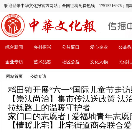
欢迎登录中华文化报官方网站；全国征稿免费热线：17515216976；邮箱:1126
综合新闻
乡村振兴
公益窗口
爱心企业
公益教
企业专访
艺术品鉴
社区公益
文化人物
民俗礼
网站首页
>>
公益专访
>> 文章列表
稻田镇开展“六一”国际儿童节走
【崇法尚治】集市传法送政策 法
拉练路上的温暖守护者
家门口的志愿者 | 爱福地青年志
【情暖北宅】北宅街道商会联合爱
量助力乡村振兴