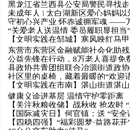
黑龙江省兰西县公安局警民寻找走
活动
未成年人 | 太白湖新区爱心妈妈
守初心兴产业 怀赤诚拥军魂 —
长
“关爱老人送温情 委员履职显担当
用实干与担当拥军事迹
【文明实践在邹城】寒风映红马甲
政协委员到昌城镇开展集体活动
东营市东营区金融赋能社会化助残
公益先锋在行动，8万老人喜提免
县政协共青团组联合冶源街道政协
社区里的桌椅，藏着最暖的“欢迎语
情暖寒冬 关爱‘城市美容师’”慰问
【文明实践在市南】湛山街道湛山社
健康义诊进基层 温情守护零距离
民心
【关注秋粮收储】战秋收 抢农时 
【国际减灾日】何官镇：送 “安全
【四稳四强】“福彩圆梦·益路花开
升级！