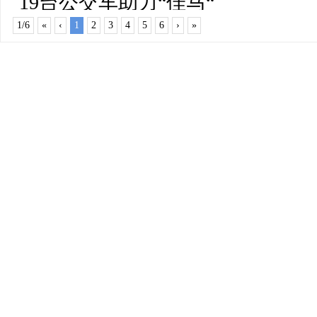
19台公交车助力“佳马“
采风活动走进柳山镇
1/6
«
‹
1
2
3
4
5
6
›
»