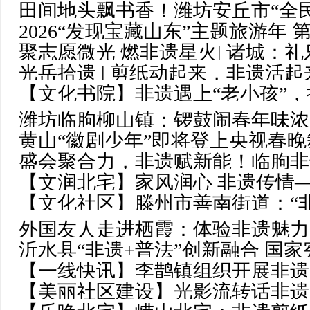
田间地头飘书香！潍坊安丘市“全
2026“发现宝藏山东”主题旅游年
聚志愿微光 燃非遗星火| 诸城：
2026潍坊风筝嘉年华开幕
光岳拾遗 | 剪纸动起来，非遗活
【文化书院】非遗遇上“老小孩”，
别样精彩
潍坊临朐柳山镇：锣鼓闹春年味浓
黄山“徽剧少年”即将登上央视春晚舞台
盛会聚合力，非遗赋新能！临朐非
游黄山 | 就在徽州过大年
【文润北宅】家风润心 非遗传情—
能
【文化社区】滕州市善南街道：“
就和美图景
外国友人走进栖霞：体验非遗魅力
文化“活”起来
沂水县“非遗+普法”创新融合 国
【一线快讯】李鹊镇组织开展非遗
【美丽社区建设】光影流转话非遗