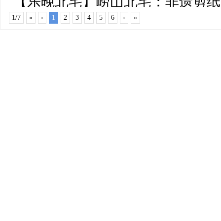
【乐晚北宅】崂山北宅：非遗剪纸
1/7
«
‹
1
2
3
4
5
6
›
»