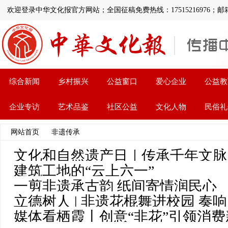
欢迎登录中华文化报官方网站；全国征稿免费热线：17515216976；邮箱:1126
综合新闻
乡村振兴
公益窗口
爱心企业
公益教
企业专访
艺术品鉴
社区公益
文化人物
民俗礼
网站首页
>>
非遗传承
>> 文章列表
文化和自然遗产日｜传承千年文脉
建筑工地的“云上六一”
一剪非遗承古韵 纸间寄情润民心
立德树人 | 非遗花棍舞进校园 奏
媒体看栖霞丨创意“非花”引领消