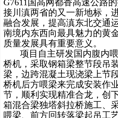
G7611国高网都香高速公路
接川滇两省的又一新地标，
融合发展，提高滇东北交通
南境内东西向最具魅力的黄
质量发展具有重要意义。
项目自主研发国内腹内
桥机，采取钢箱梁整节段吊
梁，边跨混凝土现浇梁上节
桥机后方喂梁来完成安装作业
节，顺利实现精准合龙，创下
箱混合梁独塔斜拉桥施工、采
喂梁、前方回转落梁起吊工艺