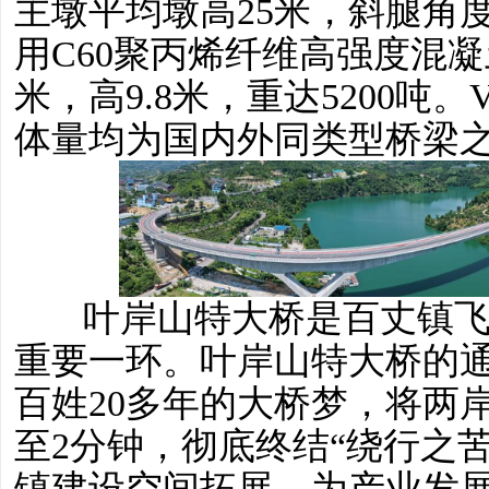
主墩平均墩高25米，斜腿角度达
用C60聚丙烯纤维高强度混凝
米，高9.8米，重达5200吨
体量均为国内外同类型桥梁
叶岸山特大桥是百丈镇
重要一环。叶岸山特大桥的
百姓20多年的大桥梦，将两
至2分钟，彻底终结“绕行之
镇建设空间拓展，为产业发