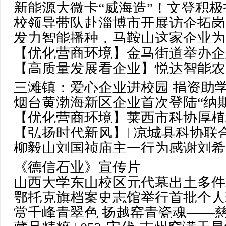
新能源大微卡“威海造”！文登积
校领导带队赴淄博市开展访企拓岗
造基地
发力智能播种，马鞍山这家企业为
【优化营商环境】金马街道举办企
【高质量发展看企业】悦达智能农
按下快捷键
三滩镇：爱心企业进校园 捐资助
烟台黄渤海新区企业首次登陆“纳
【优化营商环境】莱西市科协厚植
【弘扬时代新风】| 凉城县科协
登“高”求“新”动能
柳毅山刘国祯庙主一行为感谢刘希
镇中心校捐赠爱心物资
《德信石业》宣传片
盛宏献锦旗
山西大学东山校区元代墓出土多件
鄂托克旗档案史志馆举行首批个人
赏千峰青翠色 扬越窑青瓷魂——