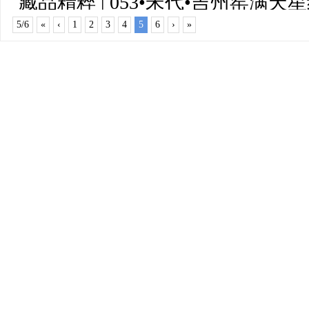
藏品精粹 | 053•宋代•吉州窑满天
讨活动在南门小学举行
5/6
«
‹
1
2
3
4
5
6
›
»