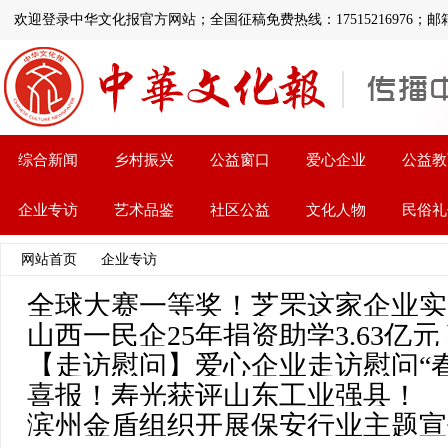
欢迎登录中华文化报官方网站；全国征稿免费热线：17515216976；邮箱:1126
综合新闻
乡村振兴
公益窗口
爱心企业
公益教
企业专访
艺术品鉴
社区公益
文化人物
民俗礼
网站首页
>>
企业专访
>> 文章列表
全球大赛一等奖！芝罘这家企业实
山西一民企25年捐资助学3.63亿元
【走访慰问】爱心企业走访慰问“
喜报！寿光获评山东工业强县！
滨州金盾组织开展保安行业主题宣