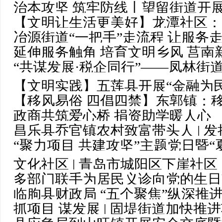
治本攻坚 筑牢防线丨望留街道开展
【文明让生活更美好】龙潭社区：
安全系列活动
冶源街道“一把手”走流程 让服务走“
暖人心
延伸服务触角 培育文明乡风 莒
“共谋发展·税企同行”——凤林街
移风易俗
【文明实践】五莲县开展“金融为
【移风易俗 四倡四禁】东郭镇：
险”金融知识教育宣传活动
政商共筑爱心桥 捐资助学暖人心
风“味”更浓
昌乐县乔官镇农村致富带头人 | 
“聚力项目 共建攻坚”主题党日暨“
兴添活力——北岩社区
文化社区 | 青岛市城阳区下崖社区
多部门联手为居民义诊向党的生日
崖”文化社区品牌
临朐县财政局 “五个聚焦”纵深推
抓项目 谋发展 | 固堤街道加快