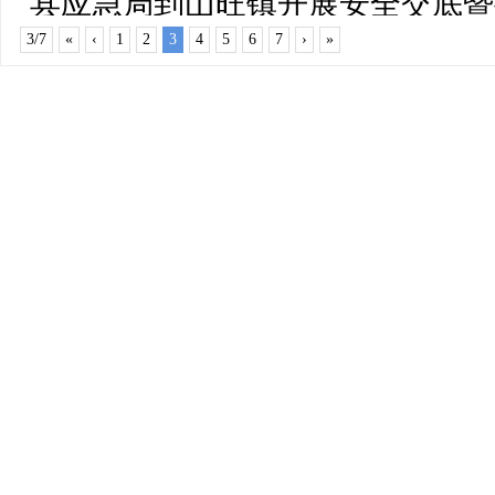
县应急局到山旺镇开展安全交底暨
蓄新动能
力座谈会
3/7
«
‹
1
2
3
4
5
6
7
›
»