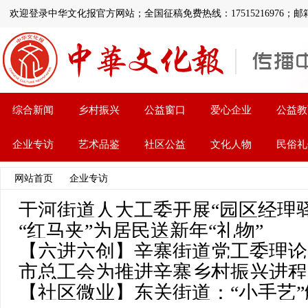
欢迎登录中华文化报官方网站；全国征稿免费热线：17515216976；邮箱:1126
综合新闻
乡村振兴
公益窗口
爱心企业
公益教
企业专访
艺术品鉴
社区公益
文化人物
民俗礼
网站首页
>>
企业专访
>> 文章列表
于河街道人大工委开展“园区经理驿
“红马夹”为居民送新年“礼物”
【六进六创】辛寨街道党工委理论
市总工会为推进辛寨乡村振兴进程
中学习
【社区微业】东关街道：“小手艺”