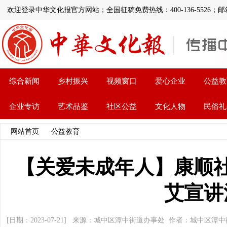
欢迎登录中华文化报官方网站；全国征稿免费热线：400-136-5526；邮箱:112
综合新闻
乡村振兴
视频窗口
爱心企业
公益教
企业专访
艺术品鉴
社区公益
文化人物
民俗礼
网站首页
>>
公益教育
>> 文章内容
【关爱未成年人】康顺
艾宣讲
[日期：2023-07-21] 来源：城中区潭中街道办事处 作者：城中区