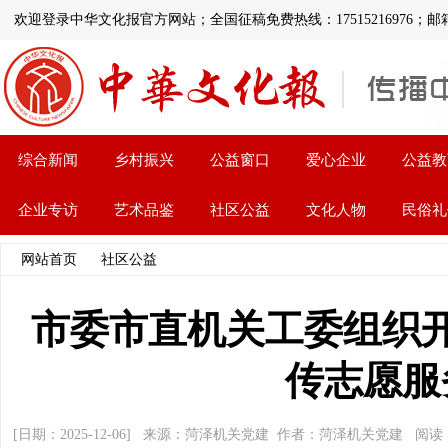
欢迎登录中华文化报官方网站；全国征稿免费热线：17515216976；邮箱:1126
综合新闻
乡村振兴
公益窗口
爱心企业
公益教
企业专访
艺术品鉴
社区公益
文化人物
民俗礼
网站首页
>>
社区公益
>> 文章内容
市委市直机关工委组织开
传志愿服
[日期：2025-12-06] 来源：菏泽机关党建 作者：菏泽机关党建 阅读