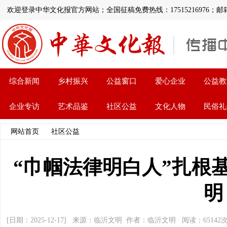
欢迎登录中华文化报官方网站；全国征稿免费热线：17515216976；邮箱:1126
综合新闻
乡村振兴
公益窗口
爱心企业
公益教
企业专访
艺术品鉴
社区公益
文化人物
民俗礼
网站首页
>>
社区公益
>> 文章内容
“巾帼法律明白人”扎根
明
[日期：2025-12-17] 来源：临沂文明 作者：临沂文明 阅读：
65142